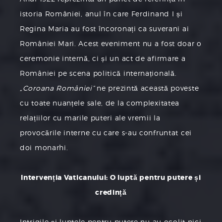
istoria României, anul în care Ferdinand I și
Regina Maria au fost încoronați ca suverani ai
României Mari. Acest eveniment nu a fost doar o
ceremonie internă, ci și un act de afirmare a
României pe scena politică internațională.
„Coroana României”
ne prezintă această poveste
cu toate nuanțele sale, de la complexitatea
relațiilor cu marile puteri ale vremii la
provocările interne cu care s-au confruntat cei
doi monarhi.
Intervenția Vaticanului: O luptă pentru putere și
credință
Intrigile și luptele pentru putere nu au ocolit nici