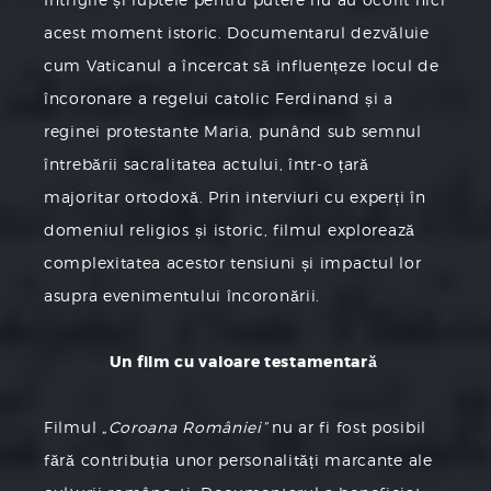
acest moment istoric. Documentarul dezvăluie
cum Vaticanul a încercat să influențeze locul de
încoronare a regelui catolic Ferdinand și a
reginei protestante Maria, punând sub semnul
întrebării sacralitatea actului, într-o țară
majoritar ortodoxă. Prin interviuri cu experți în
domeniul religios și istoric, filmul explorează
complexitatea acestor tensiuni și impactul lor
asupra evenimentului încoronării.
Un film cu valoare testamentară
Filmul
„Coroana României”
nu ar fi fost posibil
fără contribuția unor personalități marcante ale