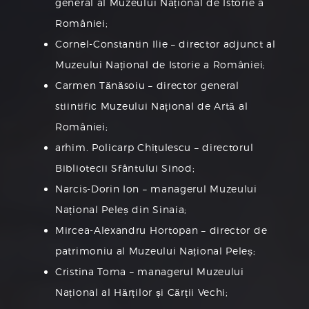
general al Muzeului Național de Istorie a
României;
Cornel-Constantin Ilie – director adjunct al
Muzeului Național de Istorie a României;
Carmen Tănăsoiu – director general
stiintific Muzeului Național de Artă al
României;
arhim. Policarp Chițulescu – directorul
Bibliotecii Sfântului Sinod;
Narcis-Dorin Ion – managerul Muzeului
Național Peleș din Sinaia;
Mircea-Alexandru Hortopan – director de
patrimoniu al Muzeului Național Peleș;
Cristina Toma – managerul Muzeului
Național al Hărților și Cărții Vechi;