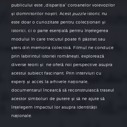
publicului este „dispariția” coroanelor voievozilor
și domnitorilor noștri. Acest
puzzle
istoric nu
este doar o curiozitate pentru colecționari și
istorici, ci o parte esențială pentru înțelegerea
modului în care trecutul poate fi păstrat sau
șters din memoria colectivă. Filmul ne conduce
prin labirintul istoriei românești, explorează
diverse teorii și ne oferă noi perspective asupra
acestui subiect fascinant. Prin interviuri cu
experți și acces la arhivele naționale,
documentarul încearcă să reconstruiască traseul
acestor simboluri de putere și să ne ajute să
înțelegem impactul lor asupra identității
naționale.