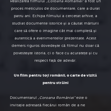
Realizarea filmului
„Coroana României”
a fost un
proces meticulos de documentare, care a durat
patru ani. Echipa filmului a cercetat arhive, a
studiat documente istorice și a căutat mărturii
care să ofere o imagine cât mai completă și
autentică a evenimentelor prezentate. Acest
demers riguros dovedește că filmul nu doar că
povestește istoria, ci o face cu acuratețe și cu
respect față de adevăr.
Un film pentru toți românii, o carte de vizită
pentru străini
Documentarul
„Coroana României”
este o
invitație adresată fiecărui român de a ne