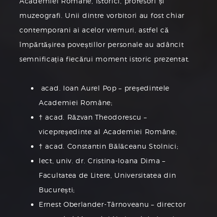
Academiei Române, istorici, profesori și
muzeografi. Unii dintre vorbitori au fost chiar
contemporani ai acelor vremuri, astfel că
împărtășirea poveștillor personale au adâncit
semnificația fiecărui moment istoric prezentat.
acad. Ioan Aurel Pop – președintele
Academiei Române;
† acad. Răzvan Theodorescu –
vicepreședinte al Academiei Române;
† acad. Constantin Bălăceanu Stolnici;
lect, univ. dr. Cristina-Ioana Dima –
Facultatea de Litere, Universitatea din
București;
Ernest Oberlander-Târnoveanu – director