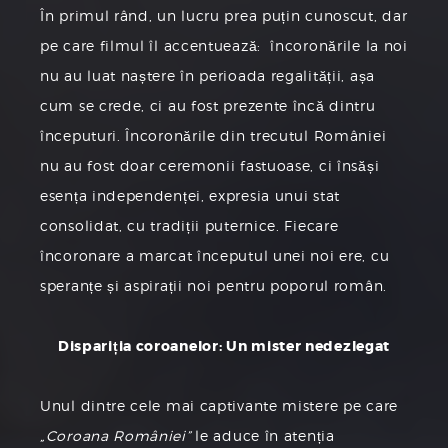
În primul rând, un lucru prea puțin cunoscut, dar
pe care filmul îl accentuează: încoronările la noi
nu au luat naștere în perioada regalității, așa
cum se crede, ci au fost prezente încă dintru
începuturi. Încoronările din trecutul României
nu au fost doar ceremonii fastuoase, ci însăși
esența independenței, expresia unui stat
consolidat, cu tradiții puternice. Fiecare
încoronare a marcat începutul unei noi ere, cu
speranțe și aspirații noi pentru poporul român.
Dispariția coroanelor: Un mister nedezlegat
Unul dintre cele mai captivante mistere pe care
„Coroana României”
le aduce în atenția