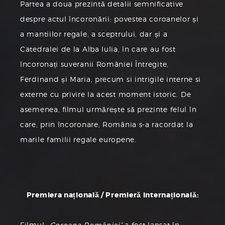
Partea a doua prezintă detalii semniﬁcative
despre actul încoronării: povestea coroanelor și
a mantiilor regale, a sceptrului, dar și a
Catedralei de la Alba Iulia, în care au fost
încoronați suveranii României Întregite,
Ferdinand și Maria, precum si intrigile interne si
externe cu privire la acest moment istoric. De
asemenea, ﬁlmul urmărește să prezinte felul în
care, prin încoronare, România s-a racordat la
marile familii regale europene.
Premiera națională / Premieră internațională:
Filmul
„Coroana României”
a fost lansat în